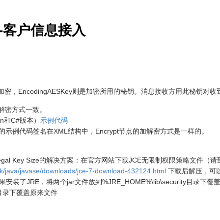
统-客户信息接入
密，EncodingAESKey则是加密所用的秘钥。消息接收方用此秘钥对
解密方式一致。
on和C#版本）
示例代码
示例代码签名在XML结构中，Encrypt节点的加解密方式是一样的。
Exception:illegal Key Size的解决方案：在官方网站下载JCE无限制权限
rk/java/javase/downloads/jce-7-download-432124.html
下载后解压，可以看到l
e.txt，如果安装了JRE，将两个jar文件放到%JRE_HOME%\lib\securit
rity目录下覆盖原来文件