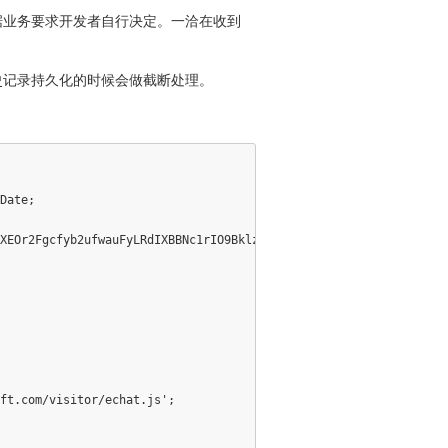
据业务要求开发者自行决定。一洽在收到
史记录持久化的时候会做截断处理。
Date;

XEOr2Fgcfyb2ufwauFyLRdIXBBNc1rIO9Bklz/DQ2UiiY'});

ft.com/visitor/echat.js';
