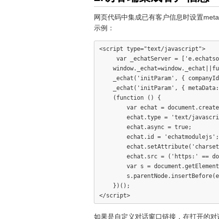
网页代码中集成已有客户信息时设置met
示例：
<script type="text/javascript">

     var _echatServer = ['e.echatso
    window._echat=window._echat||fu
    _echat('initParam', { companyId
    _echat('initParam', { metaData:
    (function () {

        var echat = document.create
        echat.type = 'text/javascri
        echat.async = true;

        echat.id = 'echatmodulejs';

        echat.setAttribute('charset
        echat.src = ('https:' == do
        var s = document.getElement
        s.parentNode.insertBefore(e
    })();

如果是自定义对话窗口链接，在打开的对话