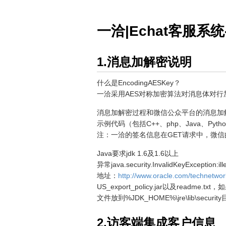
一洽|Echat客服系
1.消息加解密说明
什么是EncodingAESKey？
一洽采用AES对称加密算法对消息体对行加
消息加解密过程和微信公众平台的消息加
示例代码（包括C++、php、Java、Pyth
注：一洽的签名信息在GET请求中，微信的
Java要求jdk 1.6及1.6以上
异常java.security.InvalidKey
地址：
http://www.oracle.com/technetwo
US_export_policy.jar以及readm
文件放到%JDK_HOME%\jre\lib\secu
2.访客端集成客户信息