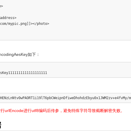
>

ddress>

com/mypic.png]]></photo>

dingAesKey如下：
进行urlEncode进行utf8编码后传参，避免特殊字符导致截断解密失败。
据