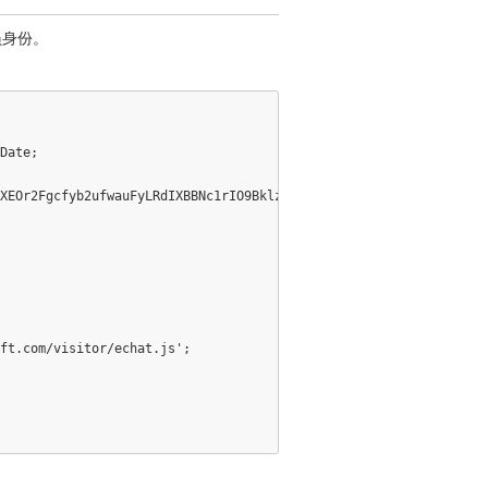
员身份。
Date;

XEOr2Fgcfyb2ufwauFyLRdIXBBNc1rIO9Bklz/DQ2UiiY'});

ft.com/visitor/echat.js';
