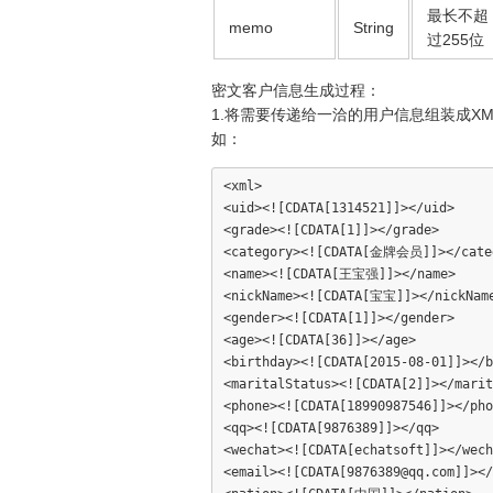
最长不超
memo
String
过255位
密文客户信息生成过程：
1.将需要传递给一洽的用户信息组装成XM
如：
<xml>

<uid><![CDATA[1314521]]></uid>

<grade><![CDATA[1]]></grade>

<category><![CDATA[金牌会员]]></categ
<name><![CDATA[王宝强]]></name>

<nickName><![CDATA[宝宝]]></nickName
<gender><![CDATA[1]]></gender>

<age><![CDATA[36]]></age>

<birthday><![CDATA[2015-08-01]]></b
<maritalStatus><![CDATA[2]]></marit
<phone><![CDATA[18990987546]]></pho
<qq><![CDATA[9876389]]></qq>

<wechat><![CDATA[echatsoft]]></wech
<email><![CDATA[9876389@qq.com]]></