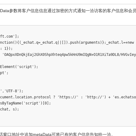
aData参数将客户信息信息通过加密的方式通知一洽访客的客户信息和会
ft.com'];

nction(){(_echat.q=_echat.q||[]).push(arguments)};_echat.l=+new 
: 1});

 'OAQpxXDnQkjEaj2GhX0ShpXhteq4pw5kHnU9mIQgN+O1R1XiTa9DL8/HVGvIey
Element('script');

pt';

','UTF-8');

cument.location.protocol ? 'https://' : 'http://') + 'es.echatso
sByTagName('script')[0];

chat, s);

窗口地址中追加metaData可将已有的客户信息告知给一洽。