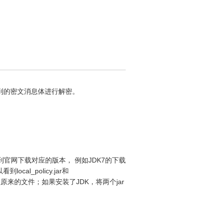
收到的密文消息体进行解密。
策略文件（请到官网下载对应的版本， 例如JDK7的下载
ocal_policy.jar和
y目录下覆盖原来的文件；如果安装了JDK，将两个jar