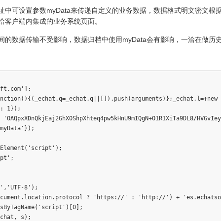
址中可设置参数myData来传递自定义的业务数据，数据格式明文密文根
样传给客户端内集成的业务系统页面。
间的数据传输不受影响，数据归档中使用myData会有影响，一洽在做历
ft.com'];

nction(){(_echat.q=_echat.q||[]).push(arguments)};_echat.l=+new 
: 1});

 'OAQpxXDnQkjEaj2GhX0ShpXhteq4pw5kHnU9mIQgN+O1R1XiTa9DL8/HVGvIey
myData'});

Element('script');

pt';

','UTF-8');

cument.location.protocol ? 'https://' : 'http://') + 'es.echatso
sByTagName('script')[0];

chat, s);
