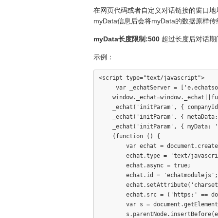
在网页代码或者自定义对话链接的窗口地
myData信息后会将myData的数据原
myData长度限制:500
超过长度后对话期
示例：
<script type="text/javascript">

     var _echatServer = ['e.echatso
    window._echat=window._echat||fu
    _echat('initParam', { companyId
    _echat('initParam', { metaData:
    _echat('initParam', { myData: '
    (function () {

        var echat = document.create
        echat.type = 'text/javascri
        echat.async = true;

        echat.id = 'echatmodulejs';

        echat.setAttribute('charset
        echat.src = ('https:' == do
        var s = document.getElement
        s.parentNode.insertBefore(e