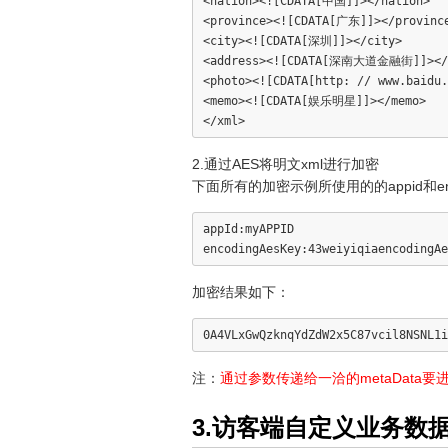
<nation><![CDATA[中国]]></nation>

<province><![CDATA[广东]]></province
<city><![CDATA[深圳]]></city>

<address><![CDATA[深南大道金融街]]></a
<photo><![CDATA[http: // www.baidu.
<memo><![CDATA[娱乐明星]]></memo>

2.通过AES将明文xml进行加密
下面所有的加密示例所使用的的appid和enco
appId:myAPPID

加密结果如下：
注：
通过参数传递给一洽的metaData要
3.访客端自定义业务数