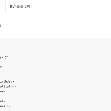
客户备注信息
L
ory>

>

irthday>

alStatus>

ne>

at>

email>
